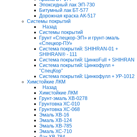
Эпоксидный лак ЭП-730
Битумный лак БТ-577
Дорожная краска АК-517
Системы покрытий
Назад
Системы покрытий
Грунт «Спецкор-ЭП» и грунт-эмаль
«Спецкор-ПУ»
Система покрытий: SHIHRAN-01 +
SHIHRAN® - 111
Система покрытий: ЦинкоFull + SHIHRAN
Система покрытий: Цинкофулл +
"СпецКор"
Система покрытий: Цинкофулл + УР-1012
Химстойкие ЛКМ
Назад
Химстойкие ЛКМ
Грунт-эмаль ХВ-0278
Грунтовка ХС-010
Грунтовка ХС-068
Эмаль ХВ-16
Эмаль ХВ-124
Эмаль ХВ-785
Эмаль ХС-710
Лак ХВ-784