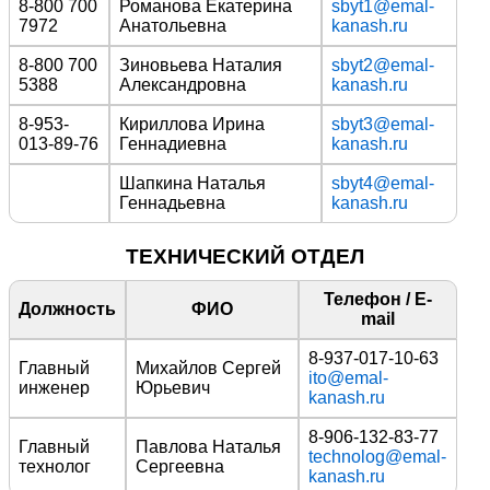
8-800 700
Романова Екатерина
sbyt1@emal-
7972
Анатольевна
kanash.ru
8-800 700
Зиновьева Наталия
sbyt2@emal-
5388
Александровна
kanash.ru
8-953-
Кириллова Ирина
sbyt3@emal-
013-89-76
Геннадиевна
kanash.ru
Шапкина Наталья
sbyt4@emal-
Геннадьевна
kanash.ru
ТЕХНИЧЕСКИЙ ОТДЕЛ
Телефон / E-
Должность
ФИО
mail
8-937-017-10-63
Главный
Михайлов Сергей
ito@emal-
инженер
Юрьевич
kanash.ru
8-906-132-83-77
Главный
Павлова Наталья
technolog@emal-
технолог
Сергеевна
kanash.ru