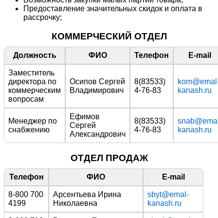
Предоставление значительных скидок и оплата в
рассрочку;
КОММЕРЧЕСКИЙ ОТДЕЛ
Должность
ФИО
Телефон
E-mail
Заместитель
директора по
Осипов Сергей
8(83533)
kom@emal
коммерческим
Владимирович
4-76-83
kanash.ru
вопросам
Ефимов
Менеджер по
8(83533)
snab@emal
Сергей
снабжению
4-76-83
kanash.ru
Александрович
ОТДЕЛ ПРОДАЖ
Телефон
ФИО
E-mail
8-800 700
Арсентьева Ирина
sbyt@emal-
4199
Николаевна
kanash.ru