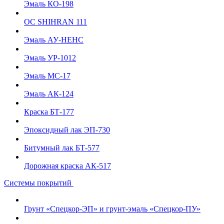
Эмаль КО-198
ОС SHIHRAN 111
Эмаль АУ-НЕНС
Эмаль УР-1012
Эмаль МС-17
Эмаль АК-124
Краска БТ-177
Эпоксидный лак ЭП-730
Битумный лак БТ-577
Дорожная краска АК-517
Системы покрытий
Грунт «Спецкор-ЭП» и грунт-эмаль «Спецкор-ПУ»