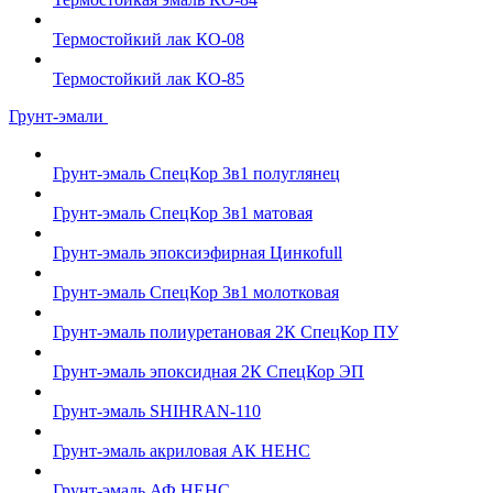
Термостойкий лак КО-08
Термостойкий лак КО-85
Грунт-эмали
Грунт-эмаль СпецКор 3в1 полуглянец
Грунт-эмаль СпецКор 3в1 матовая
Грунт-эмаль эпоксиэфирная Цинкоfull
Грунт-эмаль СпецКор 3в1 молотковая
Грунт-эмаль полиуретановая 2К СпецКор ПУ
Грунт-эмаль эпоксидная 2К СпецКор ЭП
Грунт-эмаль SHIHRAN-110
Грунт-эмаль акриловая АК НЕНС
Грунт-эмаль АФ НЕНС