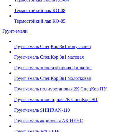
Термостойкий лак КО-08
Термостойкий лак КО-85
Грунт-эмали
Грунт-эмаль СпецКор 3в1 полуглянец
Грунт-эмаль СпецКор 3в1 матовая
Грунт-эмаль эпоксиэфирная Цинкоfull
Грунт-эмаль СпецКор 3в1 молотковая
Грунт-эмаль полиуретановая 2К СпецКор ПУ
Грунт-эмаль эпоксидная 2К СпецКор ЭП
Грунт-эмаль SHIHRAN-110
Грунт-эмаль акриловая АК НЕНС
Грунт-эмаль АФ НЕНС