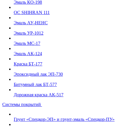
Эмаль КО-198
ОС SHIHRAN 111
Эмаль АУ-НЕНС
Эмаль УР-1012
Эмаль МС-17
Эмаль АК-124
Краска БТ-177
Эпоксидный лак ЭП-730
Битумный лак БТ-577
Дорожная краска АК-517
Системы покрытий
Грунт «Спецкор-ЭП» и грунт-эмаль «Спецкор-ПУ»