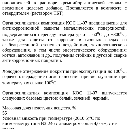
наполнителей в растворе кремнийорганической смолы с
введением целевых добавок. Поставляется в комплекте с
отвердителем (раствором ТБТ).
Органосиликатная композиция КОС 11-07 предназначены для
антикоррозионной защиты металлических поверхностей,
0
0
подвергающихся перепаду температур от - 60
С до +300
С,
также для защиты от коррозии в газовых средах со
слабоагрессивной степенью воздействия, технологического
оборудования, в том числе энергетического оборудования:
котлов, автоклавов и др., получения стойких к дуговой сварке
антикоррозионных покрытий.
0
Холодное отверждение покрытия при эксплуатации до 100
С,
горячее отверждение после нанесения при эксплуатации при
0
температурах свыше 100
С.
Органосиликатная композиция КОС 11-07 выпускается
следующих базовых цветов: белый, зеленый, черный.
Массовая доля нелетучих веществ, %
55
Условная вязкость при температуре (20±0,5)°С по
вискозиметру типа ВЗ-246 с диаметром сопла 4,0 мм, с не
менее