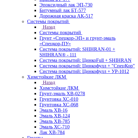
Эпоксидный лак ЭП-730
Битумный лак БТ-577
Дорожная краска АК-517
Системы покрытий
Назад
Системы покрытий
Грунт «Спецкор-ЭП» и грунт-эмаль
«Спецкор-ПУ»
Система покрытий: SHIHRAN-01 +
SHIHRAN® - 111
Система покрытий: ЦинкоFull + SHIHRAN
Система покрытий: Цинкофулл + "СпецКор"
Система покрытий: Цинкофулл + УР-1012
Химстойкие ЛКМ
Назад
Химстойкие ЛКМ
Грунт-эмаль ХВ-0278
Грунтовка ХС-010
Грунтовка ХС-068
Эмаль ХВ-16
Эмаль ХВ-124
Эмаль ХВ-785
Эмаль ХС-710
Лак ХВ-784
Грунты