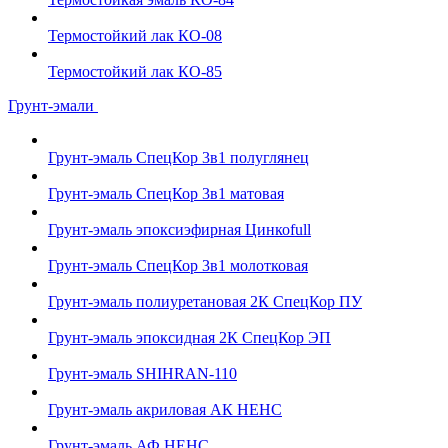
Термостойкий лак КО-08
Термостойкий лак КО-85
Грунт-эмали
Грунт-эмаль СпецКор 3в1 полуглянец
Грунт-эмаль СпецКор 3в1 матовая
Грунт-эмаль эпоксиэфирная Цинкоfull
Грунт-эмаль СпецКор 3в1 молотковая
Грунт-эмаль полиуретановая 2К СпецКор ПУ
Грунт-эмаль эпоксидная 2К СпецКор ЭП
Грунт-эмаль SHIHRAN-110
Грунт-эмаль акриловая АК НЕНС
Грунт-эмаль АФ НЕНС