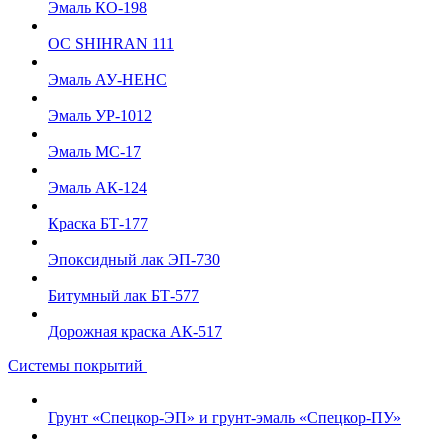
Эмаль КО-198
ОС SHIHRAN 111
Эмаль АУ-НЕНС
Эмаль УР-1012
Эмаль МС-17
Эмаль АК-124
Краска БТ-177
Эпоксидный лак ЭП-730
Битумный лак БТ-577
Дорожная краска АК-517
Системы покрытий
Грунт «Спецкор-ЭП» и грунт-эмаль «Спецкор-ПУ»