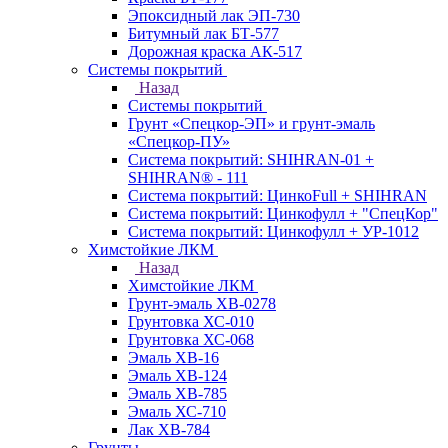
Эпоксидный лак ЭП-730
Битумный лак БТ-577
Дорожная краска АК-517
Системы покрытий
Назад
Системы покрытий
Грунт «Спецкор-ЭП» и грунт-эмаль
«Спецкор-ПУ»
Система покрытий: SHIHRAN-01 +
SHIHRAN® - 111
Система покрытий: ЦинкоFull + SHIHRAN
Система покрытий: Цинкофулл + "СпецКор"
Система покрытий: Цинкофулл + УР-1012
Химстойкие ЛКМ
Назад
Химстойкие ЛКМ
Грунт-эмаль ХВ-0278
Грунтовка ХС-010
Грунтовка ХС-068
Эмаль ХВ-16
Эмаль ХВ-124
Эмаль ХВ-785
Эмаль ХС-710
Лак ХВ-784
Грунты