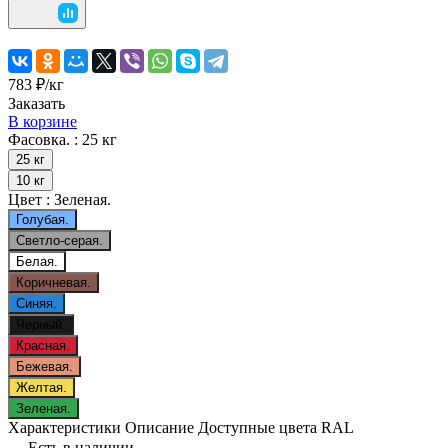
783 ₽/
кг
Заказать
В корзине
Фасовка. :
25 кг
25 кг
10 кг
Цвет :
Зеленая.
Голубая.
Светло-серая.
Белая.
Коричневая.
Синяя.
Черный.
Красная.
Бежевая.
Желтая.
Зеленая.
Характеристики
Описание
Доступные цвета RAL
Есть в наличии