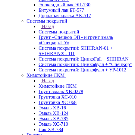
Эпоксидный лак ЭП-730
Битумный лак БТ-577
Дорожная краска АК-517
Системы покрытий
Назад
Системы покрытий
Грунт «Спецкор-ЭП» и грунт-эмаль
«Спецкор-ПУ»
Система покрытий: SHIHRAN-01 +
SHIHRAN® - 111
Система покрытий: ЦинкоFull + SHIHRAN
Система покрытий: Цинкофулл + "СпецКор"
Система покрытий: Цинкофулл + УР-1012
Химстойкие ЛКМ
Назад
Химстойкие ЛКМ
Грунт-эмаль ХВ-0278
Грунтовка ХС-010
Грунтовка ХС-068
Эмаль ХВ-16
Эмаль ХВ-124
Эмаль ХВ-785
Эмаль ХС-710
Лак ХВ-784
Грунты