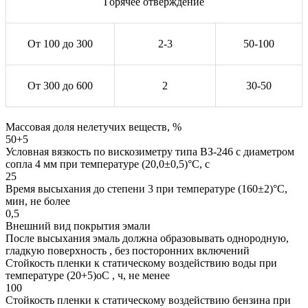
Горячее отверждение
От 100 до 300
2-3
50-100
От 300 до 600
2
30-50
Массовая доля нелетучих веществ, %
50+5
Условная вязкость по вискозиметру типа ВЗ-246 с диаметром
сопла 4 мм при температуре (20,0±0,5)°С, с
25
Время высыхания до степени 3 при температуре (160±2)°С,
мин, не более
0,5
Внешний вид покрытия эмали
После высыхания эмаль должна образовывать однородную,
гладкую поверхность , без посторонних включений
Стойкость пленки к статическому воздействию воды при
температуре (20+5)оС , ч, не менее
100
Стойкость пленки к статическому воздействию бензина при