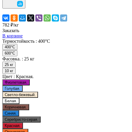
782 ₽/
кг
Заказать
В корзине
Термостойкость :
400°C
400°C
600°C
Фасовка. :
25 кг
25 кг
10 кг
Цвет :
Красная.
Фиолетовая.
Голубая.
Светло-бежевый.
Белая.
Коричневая.
Синяя.
Серебристо-серая.
Красная.
Оранжевая.