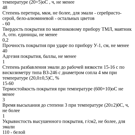
температуре (20+5)оС , ч, не менее
48
Степень перетира, мкм, не более, для эмали - серебристо-
серой, бело-алюминевой - остальных цветов
- 60
Твердость покрытия по маятниковому прибору ТМЛ, маятник
А, отн. единицы, не менее
0,2
Прочность покрытия при ударе по прибору У-1, см, не менее
40
Адгезия покрытия, баллы, не менее
1
Степень разбавления эмали до рабочей вязкости 15-16 с по
вискозиметру типа ВЗ-246 с диаметром сопла 4 мм при
температуре (20,0±0,5)С, %
15-60
Термостойкость покрытия при температуре (600+10)оС не
менее
3
Время высыхания до степени 3 при температуре (20±2)0С, ч,
не более
1
Укрывистость высушенного покрытия, г/см2, не более, для
эмали
110 - белой