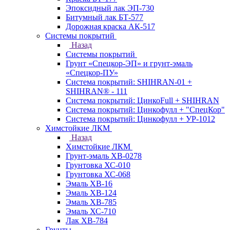
Эпоксидный лак ЭП-730
Битумный лак БТ-577
Дорожная краска АК-517
Системы покрытий
Назад
Системы покрытий
Грунт «Спецкор-ЭП» и грунт-эмаль
«Спецкор-ПУ»
Система покрытий: SHIHRAN-01 +
SHIHRAN® - 111
Система покрытий: ЦинкоFull + SHIHRAN
Система покрытий: Цинкофулл + "СпецКор"
Система покрытий: Цинкофулл + УР-1012
Химстойкие ЛКМ
Назад
Химстойкие ЛКМ
Грунт-эмаль ХВ-0278
Грунтовка ХС-010
Грунтовка ХС-068
Эмаль ХВ-16
Эмаль ХВ-124
Эмаль ХВ-785
Эмаль ХС-710
Лак ХВ-784
Грунты